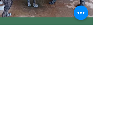
Como se pode evitá-
la?
Como prevenção, o seu cão deve:
tomar pelo menos duas refeições por
dia
ingerir uma dieta de boa qualidade,
cujo primeiro ingrediente não sejam
cereais
não correr antes nem após as refeições
comer de dispensadores de comida
que tornem a refeição mais demorada
ter sempre água à disposição
Se o seu cão tem historial familiar de