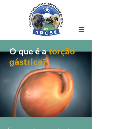
O que é a
torção
gástrica?