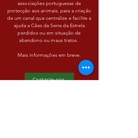
associações portuguesas de
protecção aos animais, para a criação
de um canal que centralize e facilite a
ajuda a Cães da Serra da Estrela
perdidos ou em situação de
abandono ou maus tratos.
Mais informações em breve.
Contacte-nos
APCSE - Associação Portuguesa
do Cão da Serra da Estrela