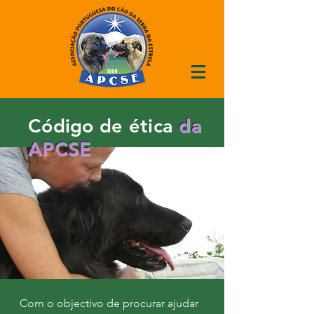
Código de ética
da
APCSE
Com o objectivo de procurar ajudar