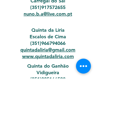
Carregal do Sal
(351)
917572655
nuno.b.a@live.com.pt
Quinta da Líria
Escalos de Cima
(351)
966794066
quintadaliria@gmail.com
www.quintadaliria.com
Quinta do Ganhão
Vidigueira
(351)925166590
estrelas.quintadoganhao@gmail.com
www.quintadoganhao.com
Quintinha do CãoFalado
Penamacor
(351)962438474