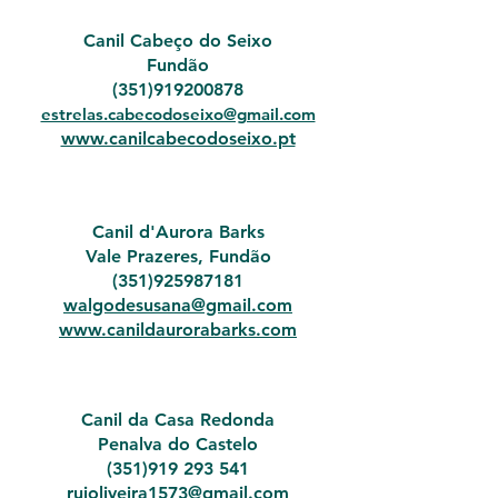
Canil Cabeço do Seixo
Fundão
(351)
919200878
estrelas.cabecodoseixo@gmail.com
www.canilcabecodoseixo.pt
Canil d'Aurora Barks
Vale Prazeres, Fundão
(351)925987181
walgodesusana@gmail.com
www.canildaurorabarks.com
Canil da Casa Redonda
Penalva do Castelo
(351)
919 293 541
ruioliveira1573@gmail.com