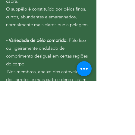
cabra.
O subpêlo é constituído por pêlos finos,
curtos, abundantes e emaranhados,
normalmente mais claros que a pelagem.
- Variedade de pêlo comprido:
Pêlo liso
ou ligeiramente ondulado de
comprimento desigual em certas regiões
do corpo.
Nos membros, abaixo dos cotovelos e
dos jarretes, é mais curto e denso, assim
como na cabeça; nas orelhas, o pêlo
diminui de comprimento da base à sua
extremidade, tornando-se mais fino e
macio.
É mais comprido na cauda, que é farta,
espessa e franjada, em volta do pescoço,
nas nádegas que são abundantemente