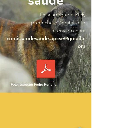
saúde
Descarregue o PDF,
preencha-o, digitalize-o
e envie-o para
comissaodesaude.apcse@gmail.c
om
Foto: Joaquim Pedro Ferreira