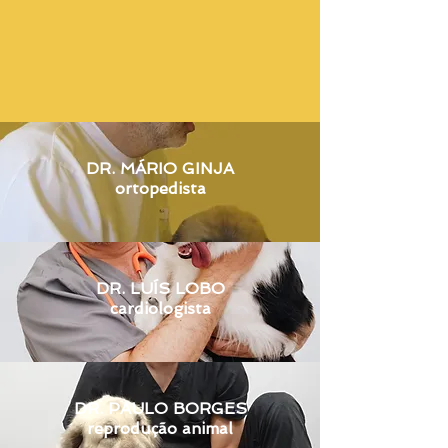
DR. MÁRIO GINJA
ortopedista
DR. LUÍS LOBO
cardiologista
DR. PAULO BORGES
reproduç
ão animal