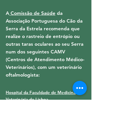
A
Comissão de Saúde
da
Associação Portuguesa do Cão da
Serra da Estrela recomenda que
realize o rastreio de entrópio ou
outras taras oculares ao seu Serra
num dos seguintes CAMV
(Centros de Atendimento Médico-
Veterinários), com um veterinário
oftalmologista:
Hospital da Faculdade de Medicina
Veterinária de Lisboa
Hospital Veterinário da Universidade
Lusófona, Lisboa
Lisbon Vet Specialists, Lisboa
Hospital Veterinário do Atlântico, Mafra