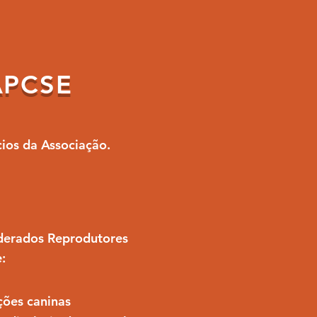
 APCSE
cios da Associação.
iderados Reprodutores
:
ções caninas