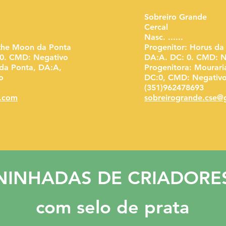
Sobreiro Grande
Cercal
Nasc. ......
 the Moon da Ponta
Progenitor: Horus d
 0. CMD: Negativo
DA:A. DC: 0. CMD: N
 da Ponta, DA:A,
Progenitora: Mourari
o
DC:0, CMD: Negativ
(351)962478693
l.com
sobreirogrande.cse@
NINHADAS DE CRIADORE
com selo de prata