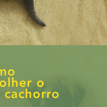
mo
olher o
 cachorro