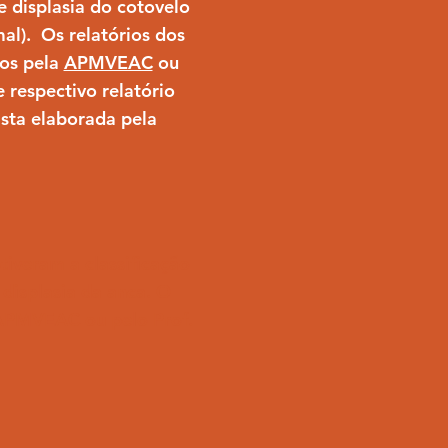
e displasia do cotovelo
al). Os relatórios dos
dos pela
APMVEAC
ou
 respectivo relatório
ista elaborada pela
tiveram a classificação
 displasia da anca. O
APMVEAC
ou pelo Prof.