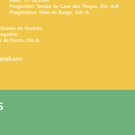
Nasc. 17/10/2024
Progenitor: Tarzão da Casa das Thuyas, DA: A/B
Progenitora: Nala de Burgo. DA: A
a Quinta do Ganhão
egativo
a da Ponta, DA:A,
o
gmail.com
S