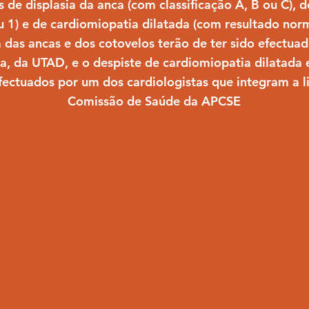
 de displasia da anca (com classificação A, B ou C), d
u 1) e de cardiomiopatia dilatada (com resultado norm
a das ancas e dos cotovelos terão de ter sido efectua
ja, da UTAD, e o despiste de cardiomiopatia dilatada e
efectuados por um dos cardiologistas que integram a l
Comissão de Saúde da APCSE
nciados com Selo de Prata são de progenitores que ob
ente numa exposição canina e
efectuaram rastreio de
e displasia das ancas terá de ter sido efectuado pela
Mário Ginja, da UTAD.