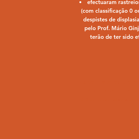
efectuaram rastreios
(com classificação 0 o
despistes de displasi
pelo Prof. Mário Gin
terão de ter sido 
As de criadores difere
Muito Bom ou Excel
relatório do despiste d