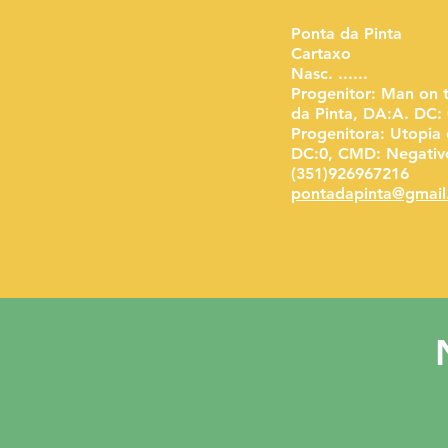
Ponta da Pinta
Cartaxo
Nasc. ......
Progenitor: Man on
da Pinta, DA:A. DC:
Progenitora: Utopia
DC:0, CMD: Negativ
(351)926967216
pontadapinta@gmai