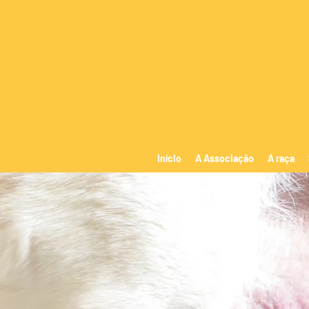
Início
A Associação
A raça