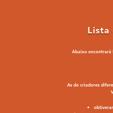
Lista
Abaixo encontrará l
As de criadores dife
V
obtivera