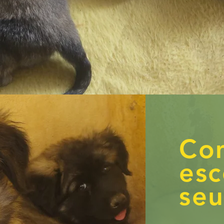
Co
esc
seu