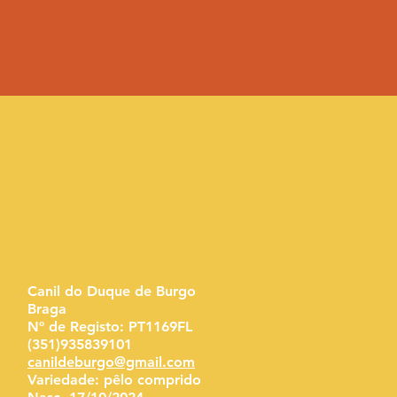
Canil do Duque de Burgo
Braga
Nº de Registo: PT1169FL
(351)935839101
canildeburgo@gmail.com
Variedade:
pêlo compr
ido