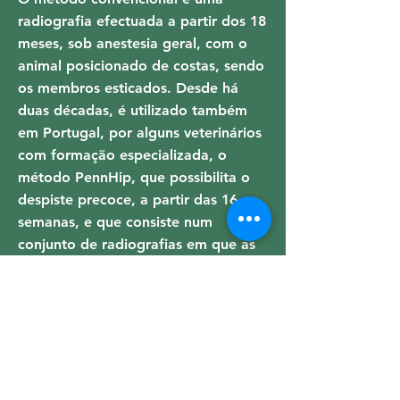
radiografia efectuada a partir dos 18
meses, sob anestesia geral, com o
animal posicionado de costas, sendo
os membros esticados. Desde há
duas décadas, é utilizado também
em Portugal, por alguns veterinários
com formação especializada, o
método PennHip, que possibilita o
despiste precoce, a partir das 16
semanas, e que consiste num
conjunto de radiografias em que as
ancas são, adicionalmente,
posicionadas por forma a poder-se
medir o grau máximo de lassidão
articular (espaço existente entre a
cabeça do fémur e o acetábulo).
Este rastreio precoce permite avaliar