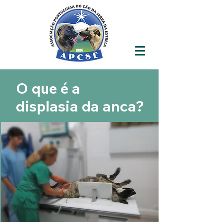
O que é a
displasia da anca?