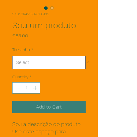
SKU: 364215376135199
Sou um produto
Price
€85.00
Tamanho
*
Quantity
*
Add to Cart
Sou a descrição do produto. 
Use este espaço para 